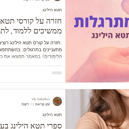
תטא הילינג
חזרה על קורסי תטא ה
ממשיכים ללמוד, לתר
אחרי קבלת התעודה?
.חזרה על קורס תטא הילינג רוצים
מתעניינים בתרגולים, בהשתתפו
הלימודים? במאמר תמצאו את כל
לצמוח בדרך התטא הילינג.
viki kabakov
זמן קריאה 11 דקות
תטא הילינג
ספרי תטא הילינג בעב