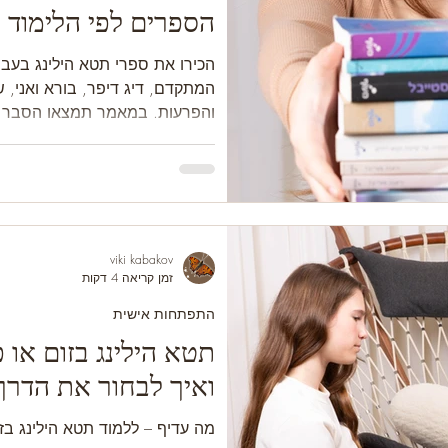
הספרים לפי הלימוד 
הכירו את ספרי תטא הילינג בעבר
המתקדם, דיג דיפר, בורא ואני, 
והפרעות. במאמר תמצאו הסבר על
ואיך הספרים מלווים את הדרך בת
viki kabakov
זמן קריאה 4 דקות
התפתחות אישית
תטא הילינג בזום או 
ואיך לבחור את הדר
לך?
מה עדיף – ללמוד תטא הילינג בז