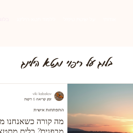
אודותי
על שיטת טיפול
ללמוד תטא הילינג
בלוג 
בלוג על ריפוי ותטא הילינג
viki kabakov
זמן קריאה 6 דקות
התפתחות אישית
מה קורה כשאנחנו מת
מבפנים? כלים מתטא ה