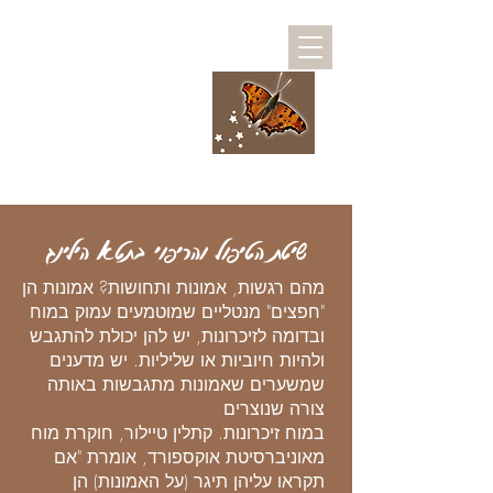
ויקי - לנצח בגוף
ובנשמה
מרחב לריפוי גוף ורגש
לילדים ומבוגרים
להפוך את הריפוי לבחירה שלך
שיטת הטיפול והריפוי בתטא הילינג
מהם רגשות, אמונות ותחושות? אמונות הן
"חפצים" מנטליים שמוטמעים עמוק במוח
ובדומה לזיכרונות, יש להן יכולת להתגבש
ולהיות חיוביות או שליליות. יש מדענים
שמשערים שאמונות מתגבשות באותה
צורה שנוצרים
במוח זיכרונות. קתלין טיילור, חוקרת מוח
מאוניברסיטת אוקספורד, אומרת "
אם
תקראו עליהן תיגר (על האמונות) הן