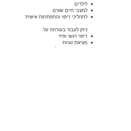
לילדים
למצבי חיים שונים
לתהליכי ריפוי והתפתחות אישית
ניתן לעבוד בעזרתה על:
ריפוי רגשי ופיזי
מציאת זוגיות
הגשמה וחיבור לייעוד
שחרור פחדים ואמונות מגבילות
ניקוי אנרגטי של האדם והמרחב
השיטה מאוד אוניברסלית ורבים חווים
דרכה שינוי עמוק בחיים
מרגישה שהגיע הזמן לתת מקום לשינוי?
אם קראת עד לכאן, יכול להיות שיש
נושא בחיים שלך שמבקש תשומת
לב. אפשר להתחיל בשיחה פשוטה