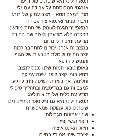
תטא הילינג היא שיטת טיפול וריפוי
אנרגטי המבוססת על עבודה עם גלי
מוח במצב תטא – מצב עמוק של רוגע,
חיבור פנימי ואינטואיציה גבוהה
המאפשר הגעה לעומק של התת מודע (
ההכרה הלא מודעת) וליצור שם בחירה
מודעת וחיבור ליום יום.
במצב זה אנחנו יכולים להתחבר לכוח
יוצר החיים וליכולת הטבעית של הגוף
והנפש להירפא.
באופן טבעי המוח שלנו נכנס למצב
תטא בזמן קצר ליפני שינה עמוקה
וחלימה, אך בעזרת השיטה ניתן להגיע
למצב זה גם במדיטציה ובתהליך טיפולי
מודע עם כלים של תטא הילינג.
תטא הילינג היא גם פילוסופיית חיים וגם
שיטת טיפול עמוקה שמאפשרת:
שינוי אמונות מגבילות
ריפוי רגשי ופיזי
חיזוק האינטואיציה
יצירת שינוי אמיתי בחיים