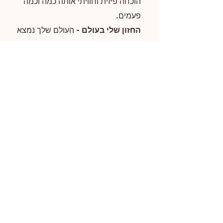
הוכחה פיזית וחוויתי אותה כמה וכמה
פעמים.
החזון שלי בעולם -
העולם שלך נמצא
בתוך, ככל שהעולם שלך מאוזן ונעים גם
העולם החיצוני יראה ככה ויפתיע אותך
לטובה. יש בי קריאה עמוקה להאיר לך
את המקומות החשוכים ולתת לך יד
ותקווה שהעולם שלך יכול להיות נעים,
בריא, מגשים לך את החלומות קטנים
והגדולים כאחד.
אני מאמינה בריפוי.
הריפוי הספונטני
הוא אפשרי. הגוף שלנו יוצר את המחלה
והנפש שלנו מפגישה אותנו בשיעורי
החיים. וכל זה אפשר לשנות, לבחור
אחרת, ברכות, בקלות, ובכיף והחיים
יכולים להיות נעימים כאן ועכשיו. מבלי