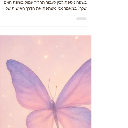
viki kabakov
זמן קריאה 6 דקות
למידה וצמיחה
למה ללמוד תטא הילינג ברוסית?
כששפת האם פוגשת את עומק של
התת־מודע.
למה ללמוד תטא הילינג ברוסית? מה ההבדל בין ללמ
בשפה נוספת לבין לעבור תהליך עמוק בשפת האם
שלך? במאמר אני משתפת את הדרך האישית שלי -
מהלימודים הראשונים בתטא הילינג, דרך ההכשרה א
ויאנה סטייבל ועד ההסמכה שלי ללמד תטא הילינג
ברוסית