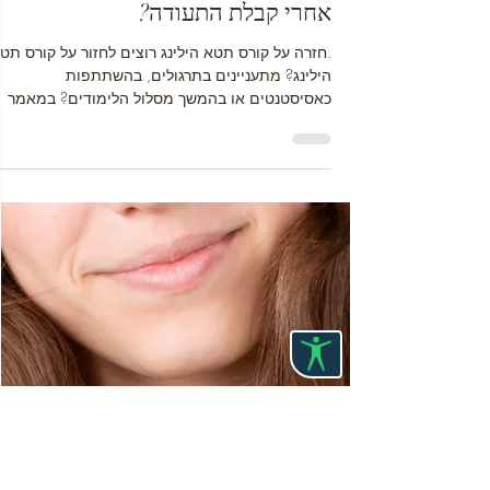
viki kabakov
זמן קריאה 7 דקות
תטא הילינג
חזרה על קורסי תטא הילינג - איך
ממשיכים ללמוד, לתרגל ולהעמיק גם
אחרי קבלת התעודה?
.חזרה על קורס תטא הילינג רוצים לחזור על קורס תט
הילינג? מתעניינים בתרגולים, בהשתתפות
כאסיסטנטים או בהמשך מסלול הלימודים? במאמר
תמצאו את כל המידע שיעזור לכם להמשיך לצמוח
בדרך התטא הילינג.