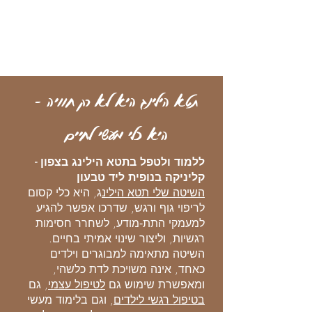
שלי
תטא הילינג היא לא רק חוויה -
היא כלי מעשי לחיים
ללמוד ולטפל בתטא הילינג בצפון -
קליניקה בנופית ליד טבעון
השיטה שלי תטא הילינ
ג, היא כלי קסום
לריפוי גוף ורגש, שדרכו אפשר להגיע
למעמקי התת‑מודע, לשחרר חסימות
רגשיות, וליצור שינוי אמיתי בחיים.
השיטה מתאימה למבוגרים וילדים
כאחד, אינה משויכת לדת כלשהי,
ומאפשרת שימוש גם
לטיפול עצמי
, גם
בטיפול רגשי לילדים
, וגם בלימוד מעשי