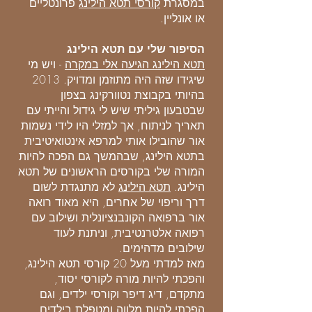
במסגרת
קורסי תטא הילינג
פרונטליים
או אונליין.
הסיפור שלי עם תטא הילינג
תטא הילינג הגיעה אלי במקרה
- ויש מי
שיגידו שזה היה מתוזמן ומדויק. 2013
בהיותי בקבוצת נטוורקינג בצפון
שבטבעון גיליתי שיש לי גידול והייתי עם
תאריך לניתוח, אך למזלי היו לידי נשמות
אור שהובילו אותי למרפא אינטואיטיבית
בתטא הילינג, שבהמשך גם הפכה להיות
המורה שלי בקורסים הראשונים של תטא
הילינג.
תטא הילינג
לא מתנגדת לשום
דרך וריפוי של אחרים, היא מאוד רואה
אור ברפואה הקונבנציונלית ושילוב עם
רפואה אלטרנטיבית, וניתנת לעוד
שילובים מדהימים.
מאז למדתי מעל 20 קורסי תטא הילינג,
והפכתי להיות מורה לקורסי יסוד,
מתקדם, דיג דיפר וקורסי ילדים, וגם
הפכתי להיות מלווה ומטפלת בילדים